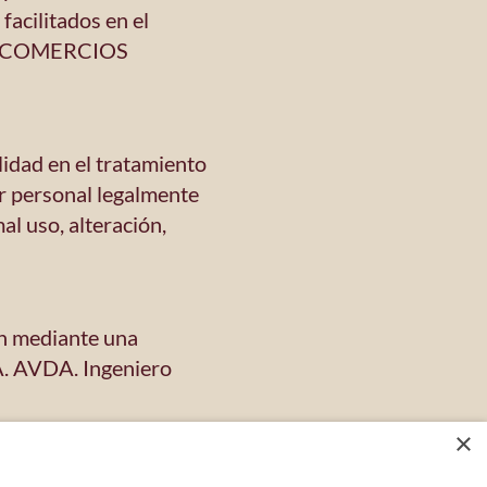
facilitados en el
 DE COMERCIOS
ad en el tratamiento
er personal legalmente
al uso, alteración,
ión mediante una
. AVDA. Ingeniero
×
 política con el