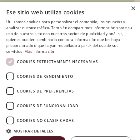
×
CARTA GENERAL
Ese sitio web utiliza cookies
Utilizamos cookies para personalizar el contenido, los anuncios y
analizar nuestro tráfico. También compartimos información sobre su
POSTRES
uso de nuestro sitio con nuestros socios de publicidad y análisis,
quienes pueden combinarla con otra información que les haya
proporcionado o que hayan recopilado a partir del uso de sus
servicios.
Más información
VINOS
COOKIES ESTRICTAMENTE NECESARIAS
COOKIES DE RENDIMIENTO
COCKTAILS
COOKIES DE PREFERENCIAS
COOKIES DE FUNCIONALIDAD
COOKIES NO CLASIFICADAS
MOSTRAR DETALLES
© Ca’n Pelut |
Aviso legal
·
Política de privacidad
·
Política de
cookies